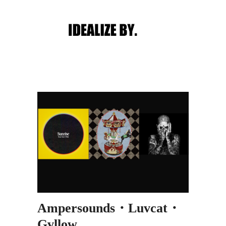
Main menu
Post navigation
Ampersounds・Luvcat・
Gvllow