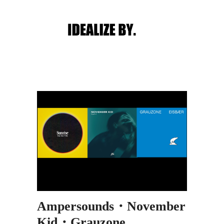
Main menu
Post navigation
Ampersounds・November
Kid・Grauzone