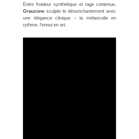
Entre froideur synthétique et rage contenue,
Grauzone
sculpte le désenchantement avec
une élégance clinique – la mélancolie en
rythme, l’ennui en art.