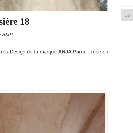
sière 18
 Ski!!
n très Design de la marque
ANJA Paris,
créée en