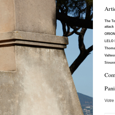
Arti
The T
attac
ORION
LELO
Thoma
Valtes
Sioux
Comm
Pani
Votre 