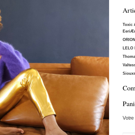
Arti
Toxic
EeriÆ
ORION
LELO
Thoma
Valtes
Sioux
Comm
Pani
Votre 