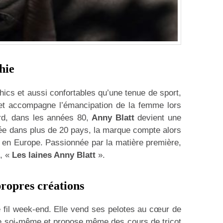
hie
ics et aussi confortables qu’une tenue de sport,
 et accompagne l’émancipation de la femme lors
ard, dans les années 80,
Anny Blatt
devient une
ée dans plus de 20 pays, la marque compte alors
e en Europe. Passionnée par la matière première,
5, «
Les laines Anny Blatt
».
 propres créations
e fil week-end. Elle vend ses pelotes au cœur de
re soi-même et propose même des cours de tricot