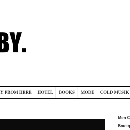
Y FROM HERE
HOTEL
BOOKS
MODE
COLD MUSIK
Mon C
Bouti