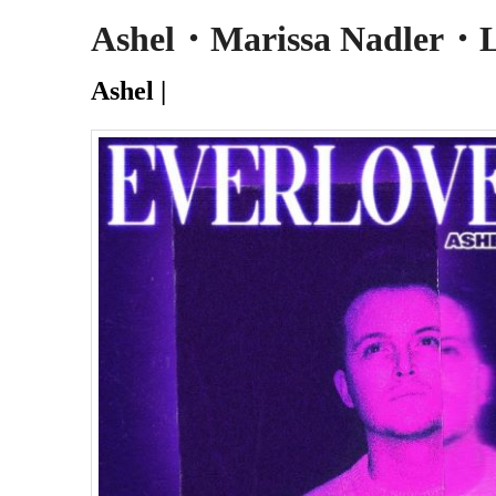
Ashel・Marissa Nadler・L
Ashel |