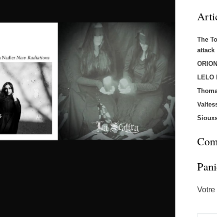
Arti
The T
attac
ORION
LELO
Thoma
Valtes
Sioux
Comm
Pani
Votre 