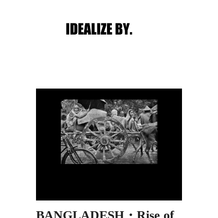
Main menu
Post navigation
BANGLADESH・Rise of