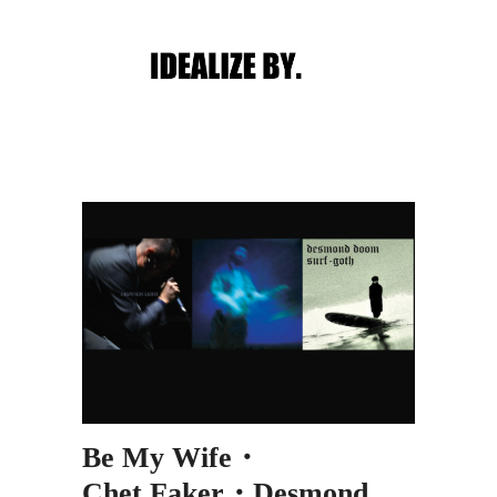
Main menu
Post navigation
Be My Wife・
Chet Faker・Desmond