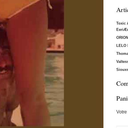
Arti
Toxic
EeriÆ
ORION
LELO
Thoma
Valtes
Sioux
Comm
Pani
Votre 