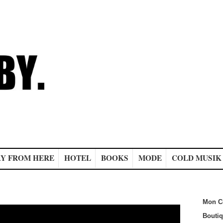
Y FROM HERE
HOTEL
BOOKS
MODE
COLD MUSIK
Mon C
Bouti