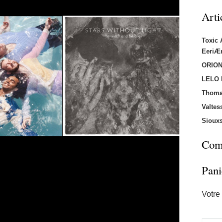
Arti
Toxic
EeriÆ
ORION
LELO
Thoma
Valtes
Sioux
Comm
Pani
Votre 