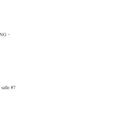
WANG・
 salle #7