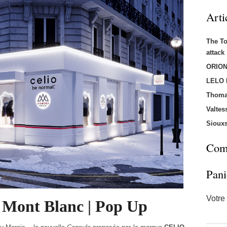
Arti
The T
attac
ORION
LELO
Thoma
Valtes
Sioux
Comm
Pani
Votre 
ont Blanc | Pop Up