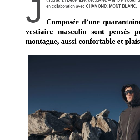
J
usqu’au 24 Décembre, découvrez – en plein cœur d
en collaboration avec
CHAMONIX MONT BLANC
.
Composée d’une quarantaine 
vestiaire masculin sont pensés
montagne, aussi confortable et plais