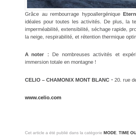
Grâce au rembourrage hypoallergénique
Etern
idéales pour toutes les activités. De plus, la 
imperméabilité, extensibilité, séchage rapide, pr
la neige, respirabilité, et rétention thermique opti
A noter :
De nombreuses activités et expér
immersion totale en montagne !
CELIO – CHAMONIX MONT BLANC・
20. rue 
www.celio.com
Cet article a été publié dans la catégorie
MODE
,
TIME O