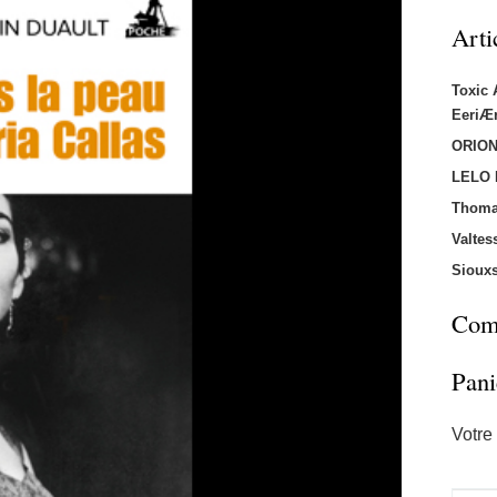
Arti
Toxic
EeriÆ
ORION
LELO
Thoma
Valtes
Sioux
Comm
Pani
Votre 