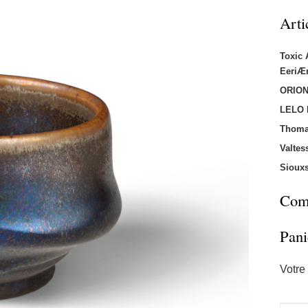
Arti
Toxic
EeriÆ
ORION
LELO
Thoma
Valtes
Sioux
Comm
Pani
Votre 