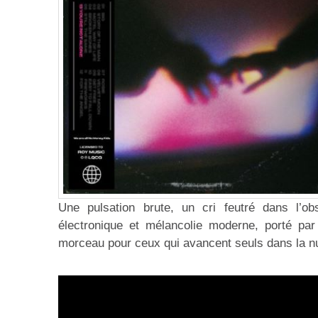
Une pulsation brute, un cri feutré dans l’ob
électronique et mélancolie moderne, porté par
morceau pour ceux qui avancent seuls dans la nui