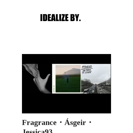
Main menu
Post navigation
Fragrance・Ásgeir・
Jessica93