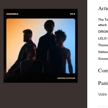
Arti
The T
attac
ORION
LELO
Thoma
Valtes
Sioux
Comm
Pani
Votre 