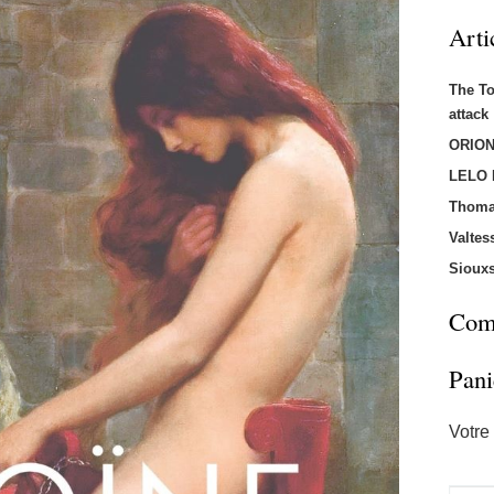
Arti
The T
attac
ORION
LELO
Thoma
Valtes
Sioux
Comm
Pani
Votre 