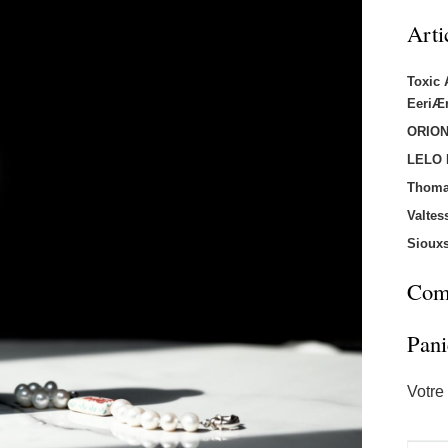
Arti
Toxic
EeriÆ
ORION
LELO
Thoma
Valtes
Sioux
Comm
Pani
Votre 