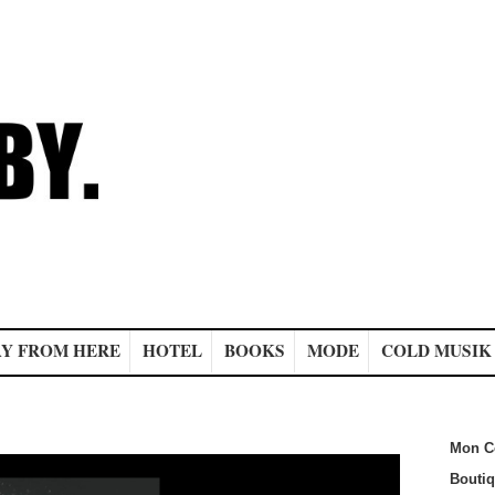
Y FROM HERE
HOTEL
BOOKS
MODE
COLD MUSIK
Mon C
Bouti