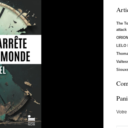
Arti
The T
attac
ORION
LELO
Thoma
Valtes
Sioux
Comm
Pani
Votre 