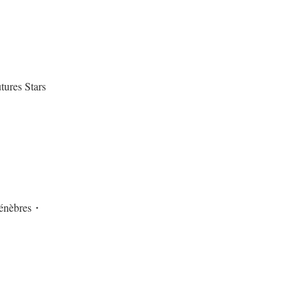
tures Stars
Ténèbres・