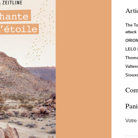
Arti
The T
attac
ORION
LELO
Thoma
Valtes
Sioux
Comm
Pani
Votre 