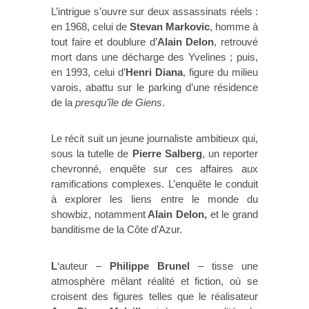
L’intrigue s’ouvre sur deux assassinats réels :
en 1968, celui de
Stevan Markovic
, homme à
tout faire et doublure d’
Alain Delon
, retrouvé
mort dans une décharge des Yvelines ; puis,
en 1993, celui d’
Henri Diana
, figure du milieu
varois, abattu sur le parking d’une résidence
de la
presqu’île de Giens
. ​
Le récit suit un jeune journaliste ambitieux qui,
sous la tutelle de
Pierre Salberg
, un reporter
chevronné, enquête sur ces affaires aux
ramifications complexes. L’enquête le conduit
à explorer les liens entre le monde du
showbiz, notamment
Alain Delon,
et le grand
banditisme de la Côte d’Azur. ​
L
‘auteur –
Philippe Brunel
– tisse une
atmosphère mêlant réalité et fiction, où se
croisent des figures telles que le réalisateur