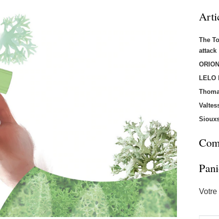
Arti
The T
attac
ORION
LELO
Thoma
Valtes
Sioux
Comm
Pani
Votre 