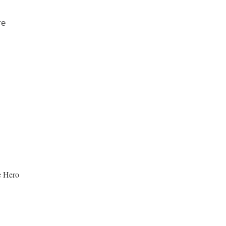
re
e Hero