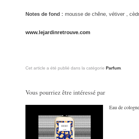
Notes de fond :
mousse de chêne, vétiver , cèd
www.lejardinretrouve.com
Cet article a été publié dans la catégorie
Parfum
.
Vous pourriez être intéressé par
Eau de cologn