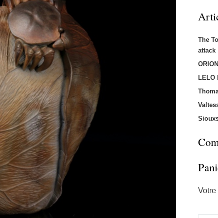
Arti
The T
attac
ORION
LELO
Thoma
Valtes
Sioux
Comm
Pani
Votre 