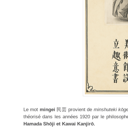
Le mot
mingei
民芸 provient de
minshuteki kōge
théorisé dans les années 1920 par le philosop
Hamada Shōji et Kawai Kanjirō.