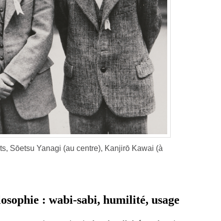
s, Sōetsu Yanagi (au centre), Kanjirō Kawai (à
losophie : wabi-sabi, humilité, usage