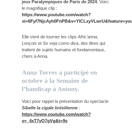
jeux Paralympiques de Paris de 2024
. Voici
le magnifique clip :
https://www.youtube.com/watch?
si=6Fyf7NjcAyh0FnPB&v=YlCLxyVLwrU&feature=you
Elle vient de tourner les clips
Afric’anna
,
Lençois
et
Se veja como diva
, des titres qui
traitent de sujets humains et fondamentaux,
chers à Anna.
Anna Torres a participé en
octobre à la
Semaine de
l’handicap
à Antony.
Voici pour rappel la présentation du spectacle
Sibelle la cigale brésilienne
:
https://www.youtube.com/watch?
v=_4xT7yO7gVg&t=9s