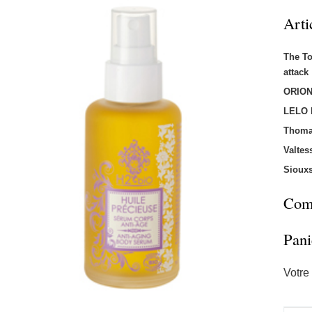
Arti
The T
attac
ORION
LELO
Thoma
Valtes
Sioux
Comm
Pani
Votre 