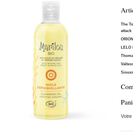
Arti
The T
attac
ORION
LELO
Thoma
Valtes
Sioux
Comm
Pani
Votre 