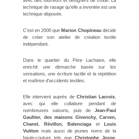
avec des fourreurs et designers de mode. La
technique de rasage qu’elle a inventée est une
technique déposée.
C’est en 2000 que
Marion Chopineau
décide
de créer son atelier de création textile
indépendant.
Dans le quartier du Père Lachaise, elle
enrichit une démarche basée sur les
sensations, une écriture tactile et la répétition
et maîtrise d’accidents textiles.
Elle intervient auprès de
Christian Lacroix
,
avec qui elle collabore pendant de
nombreuses saisons, puis de
Jean-Paul
Gaultier, des maisons Givenchy, Carven,
Chanel, Révillon, Balenciaga
et
Louis
Vuitton
mais aussi de jeunes noms de la
haute-couture tels que
Christophe Josse,