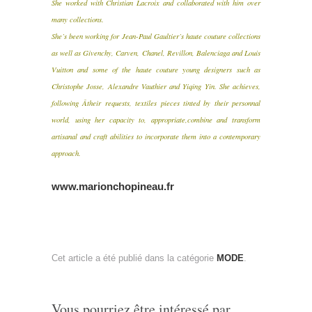
She worked with Christian Lacroix and collaborated with him over
many collections.
She’s been working for Jean-Paul Gaultier’s haute couture collections
as well as Givenchy, Carven, Chanel, Revillon, Balenciaga and Louis
Vuitton and some of the haute couture young designers such as
Christophe Josse, Alexandre Vauthier and Yiqing Yin. She achieves,
following Â­their requests, textiles pieces tinted by their personnal
world, using her capacity to, appropriate,combine and transform
artisanal and craft abilities to incorporate them into a contemporary
approach.
www.marionchopineau.fr
Cet article a été publié dans la catégorie
MODE
.
Vous pourriez être intéressé par