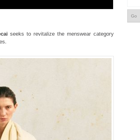
ecai
seeks to revitalize the menswear category
es.