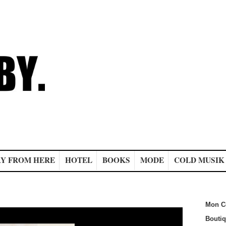
Y FROM HERE
HOTEL
BOOKS
MODE
COLD MUSIK
Mon C
Bouti