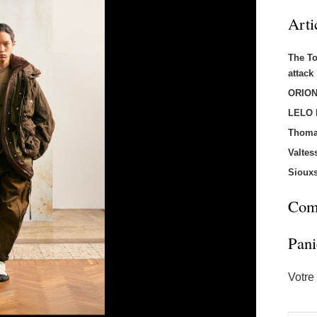
Arti
The T
attac
ORION
LELO
Thoma
Valtes
Sioux
Comm
Pani
Votre 