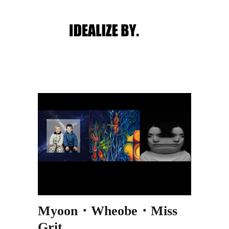
Main menu
Post navigation
Myoon・Wheobe・Miss
Grit