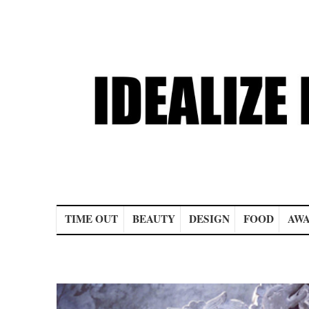
Main menu
TIME OUT
BEAUTY
DESIGN
FOOD
AWA
Post navigation