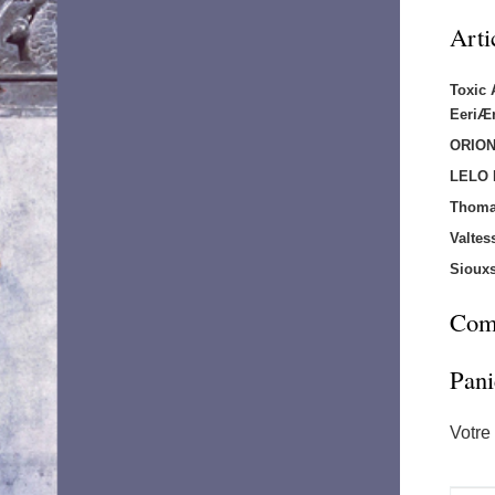
Arti
Toxic
EeriÆ
ORION
LELO
Thoma
Valtes
Sioux
Comm
Pani
Votre 