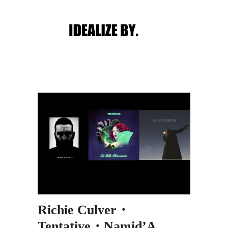
Main menu
Post navigation
Richie Culver・
Tentative・Namid’A