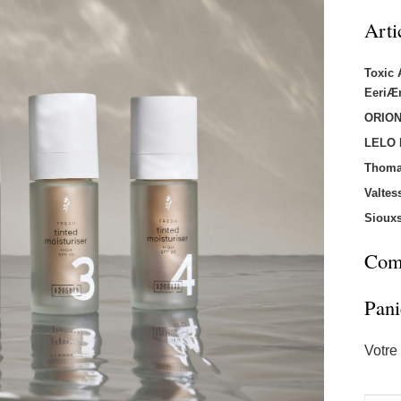
Arti
Toxic
EeriÆ
ORION
LELO
Thoma
Valtes
Sioux
Comm
Pani
Votre 