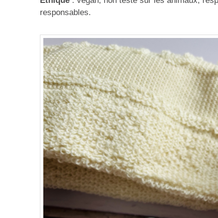
Éthique
: vegan, non testé sur les animaux, resp
responsables.