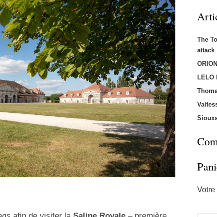
Arti
The T
attac
ORION
LELO
Thoma
Valtes
Sioux
Comm
Pani
Votre 
ans
afin de visiter la
Saline Royale
– première