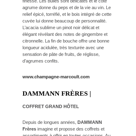
finesse. Les bulles sont délicates et le côté
agrume donne du peps et de la vie au vin. Le
relief épicé, torréfié, et le bois intégré de cette
cuvée lui donne beaucoup de personnalité.
L’acacia sublime un pinot noir délicat et
élégant révélant des notes de gingembre et
citronnelle. La fin de bouche offre une bonne
longueur acidulée, très texturée avec une
sensation de pâte de fruits, de réglisse,
d’agrumes confits.
www.champagne-marcoult.com
DAMMANN FRÈRES |
COFFRET GRAND HÔTEL
Depuis de longues années,
DAMMANN
Frères
imagine et propose des coffrets et
assortiments à offrir en toutes occasions. Au