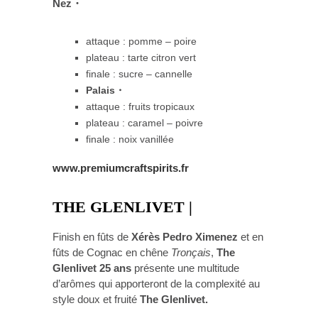
Nez・
attaque : pomme – poire
plateau : tarte citron vert
finale : sucre – cannelle
Palais・
attaque : fruits tropicaux
plateau : caramel – poivre
finale : noix vanillée
www.premiumcraftspirits.fr
THE GLENLIVET
|
Finish en fûts de
Xérès Pedro Ximenez
et en
fûts de Cognac en chêne
Tronçais
,
The
Glenlivet 25 ans
présente une multitude
d’arômes qui apporteront de la complexité au
style doux et fruité
The Glenlivet.