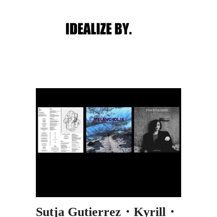
Main menu
Post navigation
Sutja Gutierrez・Kyrill・