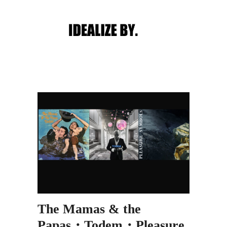
Main menu
Post navigation
The Mamas & the
Papas・Todem・Pleasure