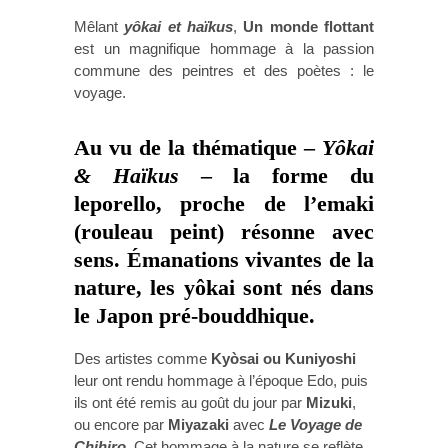
Mêlant
yôkai et haïkus
,
Un monde flottant
est un magnifique hommage à la passion
commune des peintres et des poètes : le
voyage.
Au vu de la thématique –
Yôkai
& Haïkus
– la forme du
leporello, proche de l’emaki
(rouleau peint) résonne avec
sens. Émanations vivantes de la
nature, les
yôkai
sont nés dans
le Japon pré-bouddhique.
Des artistes comme
Kyòsai ou Kuniyoshi
leur ont rendu hommage à l’époque Edo, puis
ils ont été remis au goût du jour par
Mizuki
,
ou encore par
Miyazaki
avec
Le Voyage de
Chihiro
. Cet hommage à la nature se reflète