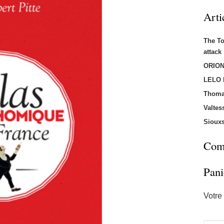
Arti
The T
attac
ORION
LELO
Thoma
Valtes
Sioux
Comm
Pani
Votre 