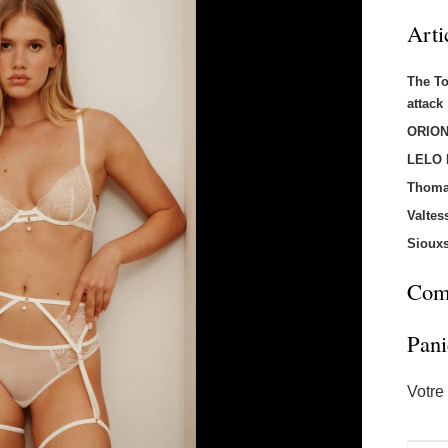
Arti
The T
attac
ORION
LELO
Thoma
Valtes
Sioux
Comm
Pani
Votre 