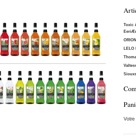
Arti
Toxic
EeriÆ
ORION
LELO
Thoma
Valtes
Sioux
Comm
Pani
Votre 