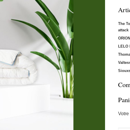
Arti
The T
attac
ORION
LELO
Thoma
Valtes
Sioux
Comm
Pani
Votre 