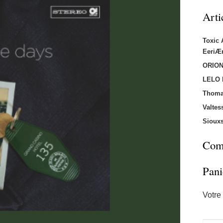
Arti
Toxic
EeriÆ
ORION
LELO
Thoma
Valtes
Sioux
Comm
Pani
Votre 