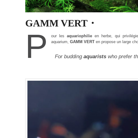
GAMM VERT・
P
our les
aquariophilie
en herbe, qui privilégi
aquarium,
GAMM VERT
en propose un large cho
For budding
aquarists
who prefer th