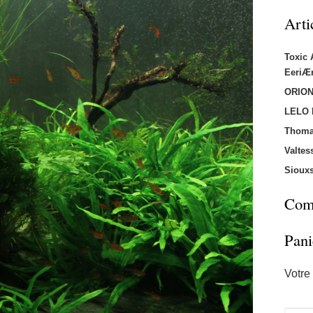
Arti
Toxic
EeriÆ
ORION
LELO
Thoma
Valtes
Sioux
Comm
Pani
Votre 