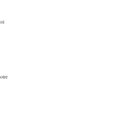
oi
oire