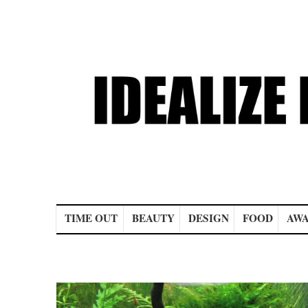
Main menu
TIME OUT
BEAUTY
DESIGN
FOOD
AWA
Post navigation