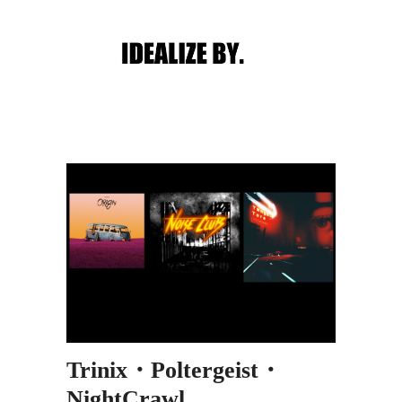
Main menu
Post navigation
Trinix・Poltergeist・
NightCrawl