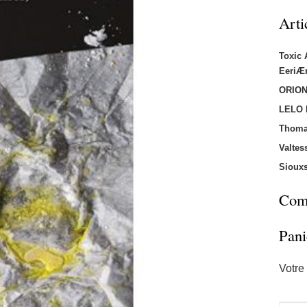
Arti
Toxic
EeriÆ
ORION
LELO
Thoma
Valtes
Sioux
Comm
Pani
Votre 