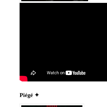
Piégé ✦