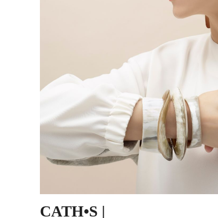
CATH•S |