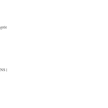
ngrée
NS |