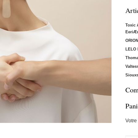
Arti
Toxic
EeriÆ
ORION
LELO
Thoma
Valtes
Sioux
Comm
Pani
Votre 