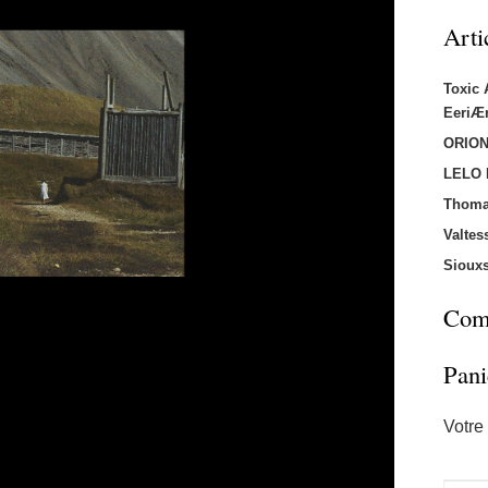
Arti
Toxic
EeriÆ
ORION
LELO
Thoma
Valtes
Sioux
Comm
Pani
Votre 