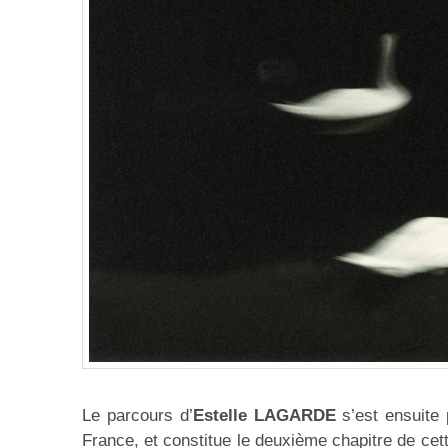
Le parcours d’
Estelle LAGARDE
s’est ensuite 
France, et constitue le deuxième chapitre de cette