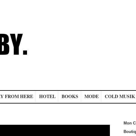
Y FROM HERE
HOTEL
BOOKS
MODE
COLD MUSIK
Mon C
Bouti