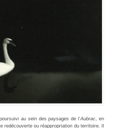
poursuivi au sein des paysages de l’
Aubrac
, en
 redécouverte ou réappropriation du territoire. Il