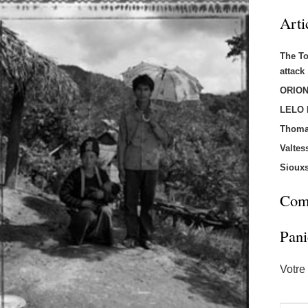
Arti
The T
attac
ORION
LELO
Thoma
Valtes
Sioux
Comm
Pani
Votre 