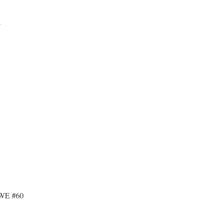
A
 WE #60