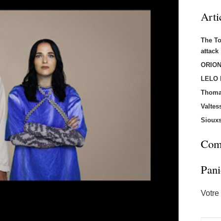
Arti
The T
attac
ORION
LELO
Thoma
Valtes
Sioux
Comm
Pani
Votre 