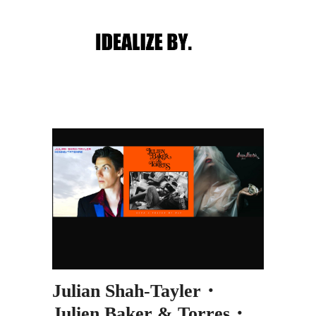
Main menu
Post navigation
Julian Shah-Tayler・
Julien Baker & Torres・